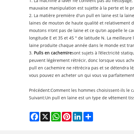
1. La machine à laver ne convient pas au nettoyage, 
mauvaise manipulation est sujette à la perte et le p
2. La matière première d'un pull en laine est la la
laines de mouton de haute qualité et relativement 
moutons n'ont pas de laine et ce qu'on appelle le c
longitude E et 35 et 45 ° de latitude N. La meilleure
laine produite chaque année dans le monde est tra
3.
Pulls en cachemire
sont sujets à l’électricité stat
peuvent légèrement rétrécir, donc lorsque vous ach
pull en cachemire ne rétrécira pas et se détendra l
vous pouvez en acheter un qui vous va parfaitement 
Précédent:
Comment les hommes choisissent-ils le c
Suivant:
Un pull en laine est un type de vêtement tis
Facebook
X
WhatsApp
Pinterest
LinkedIn
Share