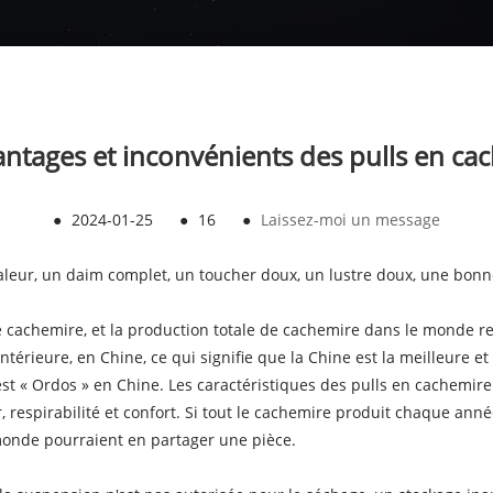
antages et inconvénients des pulls en ca
●
2024-01-25
●
16
●
Laissez-moi un message
chaleur, un daim complet, un toucher doux, un lustre doux, une bonn
e cachemire, et la production totale de cachemire dans le monde rep
térieure, en Chine, ce qui signifie que la Chine est la meilleure 
 « Ordos » en Chine. Les caractéristiques des pulls en cachemire s
, respirabilité et confort. Si tout le cachemire produit chaque ann
monde pourraient en partager une pièce.