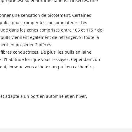
proprié est sujet aux infestations d'insectes, une
 donner une sensation de picotement. Certaines
rupules pour tromper les consommateurs. Les
tude dans les zones comprises entre 105 et 115 ° de
 pulls viennent également de l’étranger. Si toute la
peut en posséder 2 pièces.
 fibres conductrices. De plus, les pulls en laine
e d'habitude lorsque vous l'essayez. Cependant, un
ent, lorsque vous achetez un pull en cachemire,
e et adapté à un port en automne et en hiver.