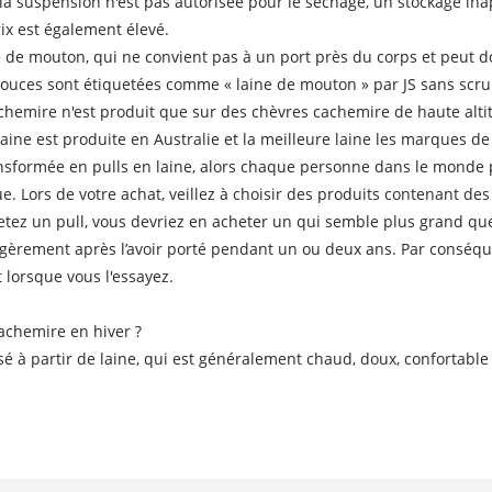
la suspension n'est pas autorisée pour le séchage, un stockage inap
rix est également élevé.
ine de mouton, qui ne convient pas à un port près du corps et peut
douces sont étiquetées comme « laine de mouton » par JS sans sc
achemire n'est produit que sur des chèvres cachemire de haute alti
 laine est produite en Australie et la meilleure laine les marques de
nsformée en pulls en laine, alors chaque personne dans le monde 
ique. Lors de votre achat, veillez à choisir des produits contenant des
etez un pull, vous devriez en acheter un qui semble plus grand qu
égèrement après l’avoir porté pendant un ou deux ans. Par conséqu
lorsque vous l'essayez.
achemire en hiver ?
sé à partir de laine, qui est généralement chaud, doux, confortabl