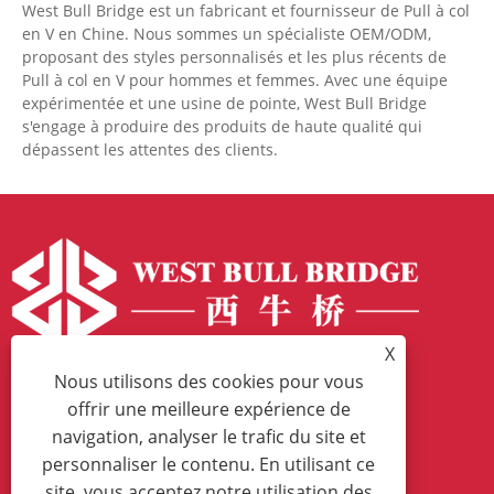
West Bull Bridge est un fabricant et fournisseur de Pull à col
en V en Chine. Nous sommes un spécialiste OEM/ODM,
proposant des styles personnalisés et les plus récents de
Pull à col en V pour hommes et femmes. Avec une équipe
expérimentée et une usine de pointe, West Bull Bridge
s'engage à produire des produits de haute qualité qui
dépassent les attentes des clients.
X
Nous utilisons des cookies pour vous
Tél:
+86-573-83344839
offrir une meilleure expérience de
E-mail:
irene.feng@westbullbridge.com
navigation, analyser le trafic du site et
personnaliser le contenu. En utilisant ce
Adresse:
No.199 Xingwang Road, Honghe, Jiaxing,
site, vous acceptez notre utilisation des
Zhejiang, Chine