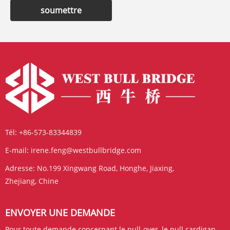
soumettre
Tél:
+86-573-83344839
E-mail:
irene.feng@westbullbridge.com
Adresse:
No.199 Xingwang Road, Honghe, Jiaxing,
Zhejiang, Chine
ENVOYER UNE DEMANDE
Pour toute demande concernant le pull-over, le pull cardigan,